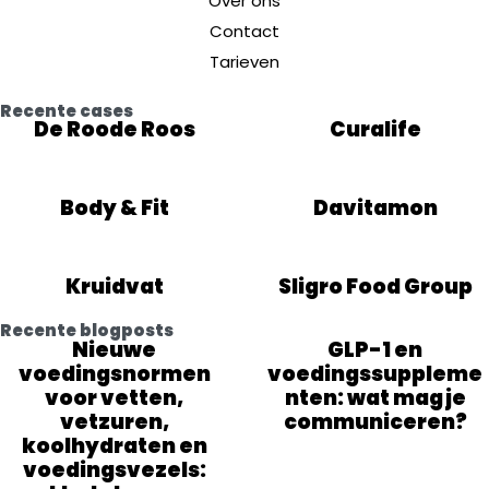
Over ons
Contact
Tarieven
Recente cases
De Roode Roos
Curalife
Body & Fit
Davitamon
Kruidvat
Sligro Food Group
Recente blogposts
Nieuwe
GLP-1 en
voedingsnormen
voedingssuppleme
voor vetten,
nten: wat mag je
vetzuren,
communiceren?
koolhydraten en
voedingsvezels: