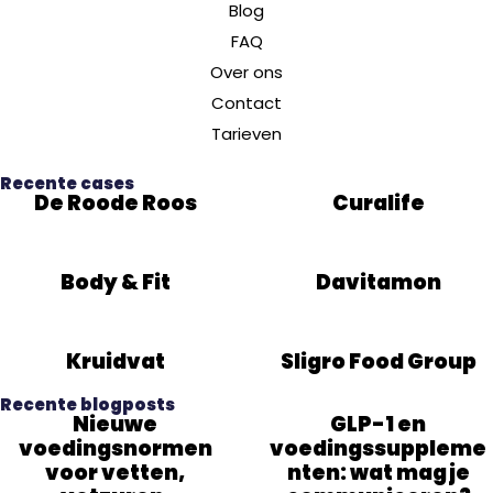
Blog
FAQ
Over ons
Contact
Tarieven
Recente cases
De Roode Roos
Curalife
Body & Fit
Davitamon
Kruidvat
Sligro Food Group
Recente blogposts
Nieuwe
GLP-1 en
voedingsnormen
voedingssuppleme
voor vetten,
nten: wat mag je