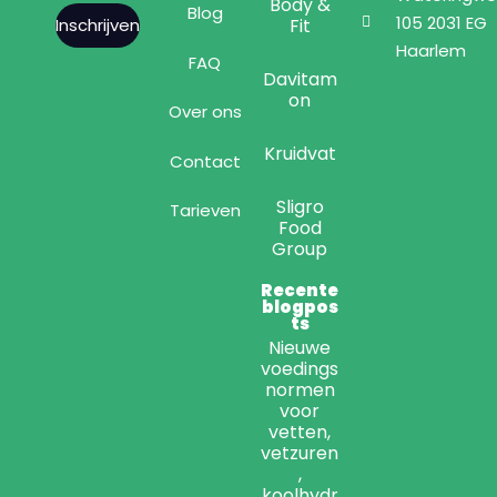
Body &
Blog
105 2031 EG
Fit
Inschrijven
Haarlem
FAQ
Davitam
on
Over ons
Kruidvat
Contact
Sligro
Tarieven
Food
Group
Recente
blogpos
ts
Nieuwe
voedings
normen
voor
vetten,
vetzuren
,
koolhydr