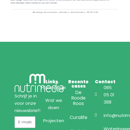
Links
Recente
Contact
cases
Homepage
085
De
05 01
Schrijf je in
Roode
Wat we
388
Roos
voor onze
doen
nieuwsbrief!
info@nutrim
Curalife
Projecten
Wateringw