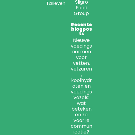
Sligro
Tarieven
Food
Group
Recente
blogpos
ts
Nieuwe
voedings
normen
voor
vetten,
vetzuren
,
koolhydr
aten en
voedings
vezels:
wat
beteken
en ze
voor je
commun
icatie?