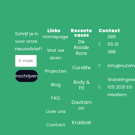
Links
Recente
Contact
Schrijf je in
cases
Homepage
085
voor onze
De
05 01
Roode
nieuwsbrief!
Wat we
388
Roos
doen
info@nutrim
Curalife
Projecten
Inschrijven
Wateringw
Body &
Blog
105 2031 EG
Fit
Haarlem
FAQ
Davitam
on
Over ons
Kruidvat
Contact