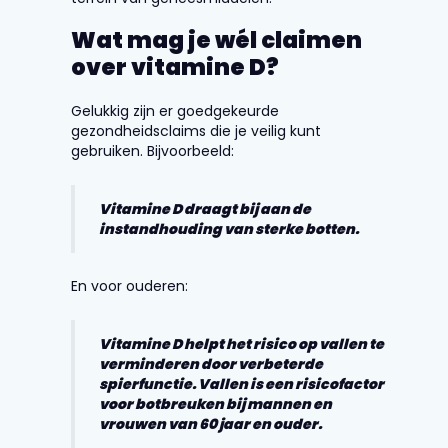
Wat mag je wél claimen
over vitamine D?
Gelukkig zijn er goedgekeurde
gezondheidsclaims die je veilig kunt
gebruiken. Bijvoorbeeld:
Vitamine D draagt bij aan de
instandhouding van sterke botten.
En voor ouderen:
Vitamine D helpt het risico op vallen te
verminderen door verbeterde
spierfunctie. Vallen is een risicofactor
voor botbreuken bij mannen en
vrouwen van 60 jaar en ouder.