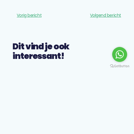
Vorig bericht
Volgend bericht
Dit vind je ook
interessant!
Nieuwe
voedingsnormen
voor vetten,
vetzuren,
koolhydraten en
voedingsvezels: wat
betekenen ze voor je
communicatie?
De Gezondheidsraad heeft