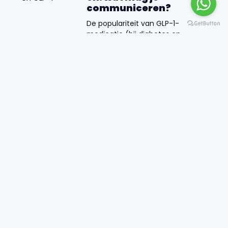
communiceren?
De populariteit van GLP-1-
medicatie (bij diabetes en
obesitas) groeit snel, vooral in
de VS, en deze trend wordt ook
zichtbaar in Europa. Daardoor
duikt de term GLP-1 steeds
vaker op in de marketing van
voedingssupplementen.
De Keuringsraad heeft dit
onderwerp samen met
Nutrimedia onderzocht en de
belangrijkste aandachtspunten
en grenzen helder op een rij
gezet.
10 x zo check je of
gezondheidscontent
door AI is gemaakt
Gebruik je Chat GPT of Claude