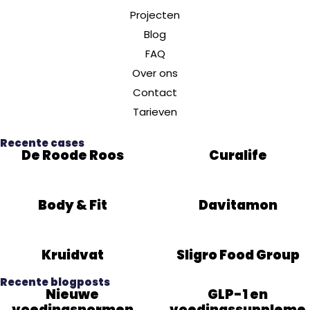
Projecten
Blog
FAQ
Over ons
Contact
Tarieven
Recente cases
De Roode Roos
Curalife
Body & Fit
Davitamon
Kruidvat
Sligro Food Group
Recente blogposts
Nieuwe
GLP-1 en
voedingsnormen
voedingssuppleme