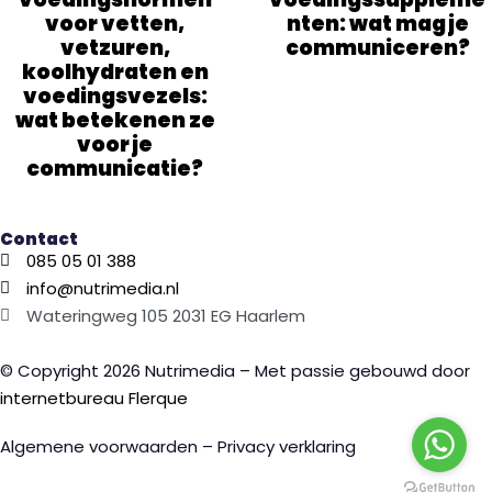
voor vetten,
nten: wat mag je
vetzuren,
communiceren?
koolhydraten en
voedingsvezels:
wat betekenen ze
voor je
communicatie?
Contact
085 05 01 388
info@nutrimedia.nl
Wateringweg 105 2031 EG Haarlem
© Copyright 2026 Nutrimedia – Met passie gebouwd door
internetbureau
Flerque
Algemene voorwaarden – Privacy verklaring