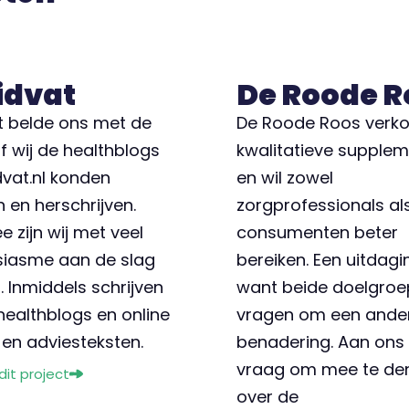
idvat
De Roode R
t belde ons met de
De Roode Roos verk
f wij de healthblogs
kwalitatieve supple
dvat.nl konden
en wil zowel
 en herschrijven.
zorgprofessionals al
 zijn wij met veel
consumenten beter
siasme aan de slag
bereiken. Een uitdagi
 Inmiddels schrijven
want beide doelgro
 healthblogs en online
vragen om een ande
en adviesteksten.
benadering. Aan ons
vraag om mee te de
 dit project
over de