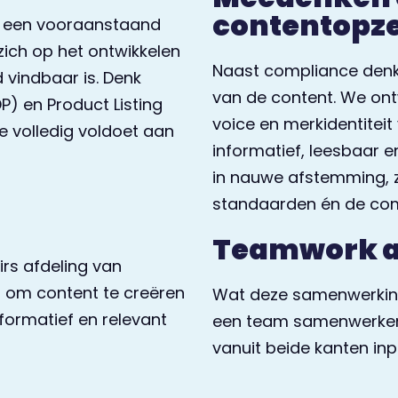
contentopz
, een vooraanstaand
zich op het ontwikkelen
Naast compliance denke
 vindbaar is. Denk
van de content. We ontw
P) en Product Listing
voice en merkidentitei
e volledig voldoet aan
informatief, leesbaar en
in nauwe afstemming, 
standaarden én de com
Teamwork al
rs afdeling van
t om content te creëren
Wat deze samenwerking
nformatief en relevant
een team samenwerken.
vanuit beide kanten inp