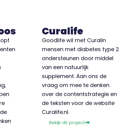
oos
Curalife
oopt
Goodlife wil met Curalin
menten
mensen met diabetes type 2
ondersteunen door middel
s
van een natuurlijk
supplement. Aan ons de
ng,
vraag om mee te denken
epen
over de contentstrategie en
re
de teksten voor de website
 de
Curalife.nl.
nken
Bekijk dit project