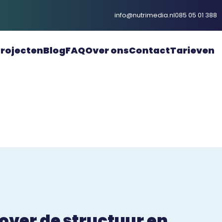
info@nutrimedia.nl
085 05 01 388
rojecten
Blog
FAQ
Over ons
Contact
Tarieven
ver de structuur en