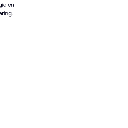
ie en
ering.