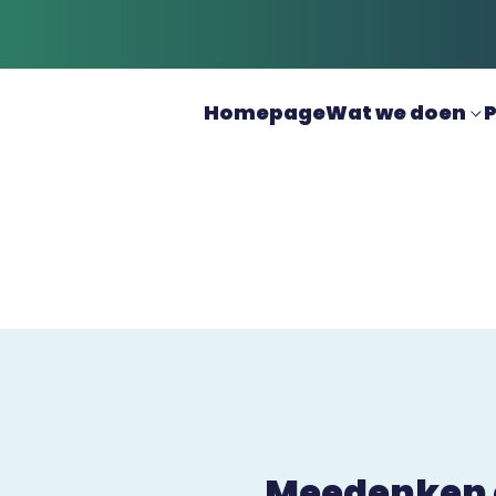
Homepage
Wat we doen
P
Meedenken o