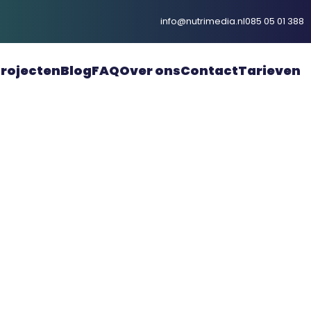
info@nutrimedia.nl
085 05 01 388
rojecten
Blog
FAQ
Over ons
Contact
Tarieven
s