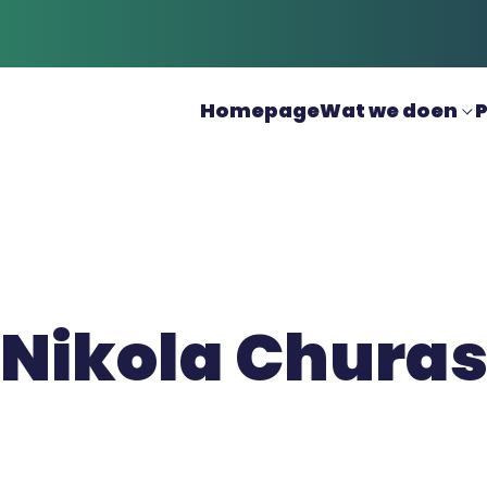
Homepage
Wat we doen
P
Nikola Chura