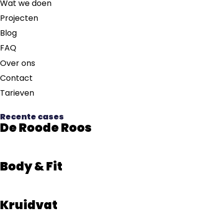
Wat we doen
Projecten
Blog
FAQ
Over ons
Contact
Tarieven
Recente cases
De Roode Roos
Body & Fit
Kruidvat