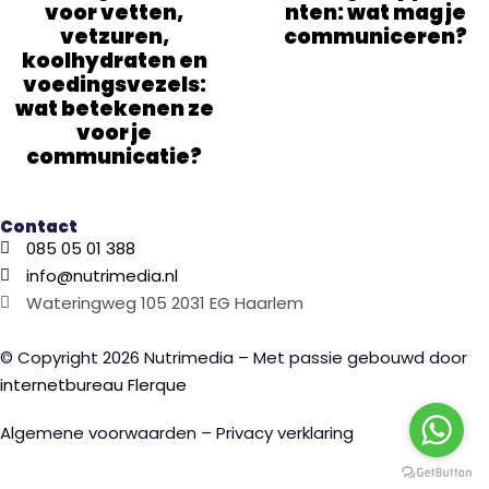
voor vetten,
nten: wat mag je
vetzuren,
communiceren?
koolhydraten en
voedingsvezels:
wat betekenen ze
voor je
communicatie?
Contact
085 05 01 388
info@nutrimedia.nl
Wateringweg 105 2031 EG Haarlem
© Copyright 2026 Nutrimedia – Met passie gebouwd door
internetbureau
Flerque
Algemene voorwaarden – Privacy verklaring