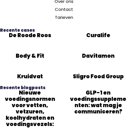
Over ons
Contact
Tarieven
Recente cases
De Roode Roos
Curalife
Body & Fit
Davitamon
Kruidvat
Sligro Food Group
Recente blogposts
Nieuwe
GLP-1 en
voedingsnormen
voedingssuppleme
voor vetten,
nten: wat mag je
vetzuren,
communiceren?
koolhydraten en
voedingsvezels: