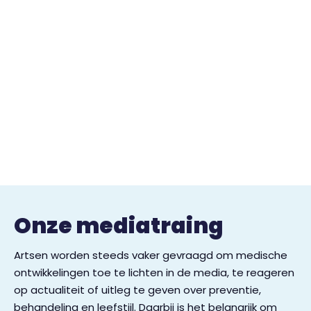
dan een ges
in de 
spreekkamer.
Nutrimedia h
diëtisten om
verhaal helde
zelfverzeker
overtuigend 
vertellen. en 
overtuigend 
vertellen.het
verdiepen in
healthblogs 
Onze mediatraing
communicati
basics tot 
Artsen worden steeds vaker gevraagd om medische
zelfverzeker
ontwikkelingen toe te lichten in de media, te reageren
voor de cam
op actualiteit of uitleg te geven over preventie,
staan, wij 
behandeling en leefstijl. Daarbij is het belangrijk om