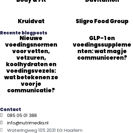
Kruidvat
Sligro Food Group
Recente blogposts
Nieuwe
GLP-1 en
voedingsnormen
voedingssuppleme
voor vetten,
nten: wat mag je
vetzuren,
communiceren?
koolhydraten en
voedingsvezels:
wat betekenen ze
voor je
communicatie?
Contact
085 05 01 388
info@nutrimedia.nl
Wateringweg 105 2031 EG Haarlem