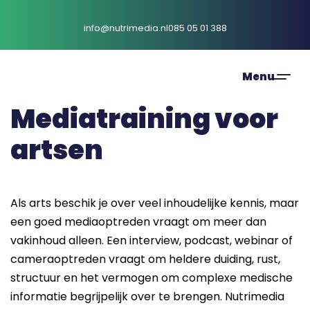
dat je die ke
ook makkelij
info@nutrimedia.nl
085 05 01 388
overbrengt i
media. Een 
interview, 
podcast, web
Mediatraining voor
of video vraa
om iets Als a
artsen
beschik je ov
veel inhoudel
kennis, maar
goed 
Als arts beschik je over veel inhoudelijke kennis, maar
mediaoptred
een goed mediaoptreden vraagt om meer dan
vraagt om m
vakinhoud alleen. Een interview, podcast, webinar of
dan vakinho
cameraoptreden vraagt om heldere duiding, rust,
alleen. Een 
structuur en het vermogen om complexe medische
interview, 
informatie begrijpelijk over te brengen. Nutrimedia
podcast, web