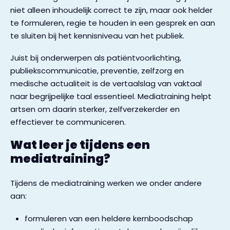
brengen de 
niet alleen inhoudelijk correct te zijn, maar ook helder
essentie op 
te formuleren, regie te houden in een gesprek en aan
levendige en
te sluiten bij het kennisniveau van het publiek.
effectieve 
Juist bij onderwerpen als patiëntvoorlichting,
manier. Late
publiekscommunicatie, preventie, zelfzorg en
samen een 
medische actualiteit is de vertaalslag van vaktaal
sprankelend
naar begrijpelijke taal essentieel. Mediatraining helpt
leerervaring 
artsen om daarin sterker, zelfverzekerder en
creëren die j
effectiever te communiceren.
niet snel zult
vergeten!
Wat leer je tijdens een
mediatraining?
Tijdens de mediatraining werken we onder andere
aan:
formuleren van een heldere kernboodschap