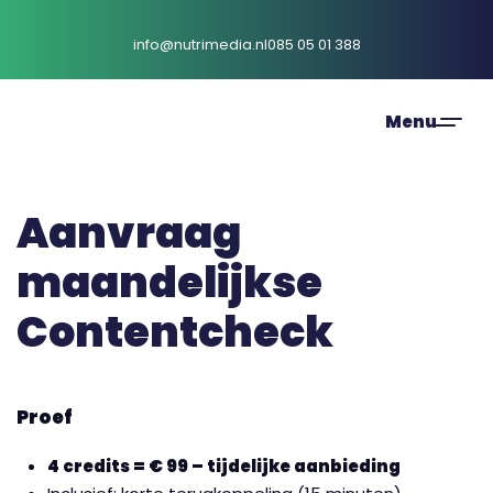
info@nutrimedia.nl
085 05 01 388
Aanvraag
maandelijkse
Contentcheck
Proef
4 credits = € 99 – tijdelijke aanbieding