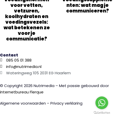
voor vetten,
nten: wat mag je
vetzuren,
communiceren?
koolhydraten en
voedingsvezels:
wat betekenen ze
voor je
communicatie?
Contact
085 05 01 388
info@nutrimedia.nl
Wateringweg 105 2031 EG Haarlem
© Copyright 2026 Nutrimedia – Met passie gebouwd door
internetbureau
Flerque
Algemene voorwaarden – Privacy verklaring